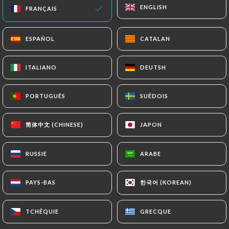
ENGLISH
ENGLISH
FRANÇAIS
FRANÇAIS
ESPAÑOL
ESPAÑOL
CATALAN
CATALAN
ITALIANO
ITALIANO
DEUTSH
DEUTSH
PORTUGUÊS
PORTUGUÊS
SUÉDOIS
SUÉDOIS
20 AVIS
简体中文 (CHINESE)
简体中文 (CHINESE)
JAPON
JAPON
RESTAURANT ITALIEN
1 Bis Rue Jean Mermoz
RUSSIE
RUSSIE
ARABE
ARABE
75008 Paris France
한국어 (KOREAN)
한국어 (KOREAN)
PAYS-BAS
PAYS-BAS
TCHÉQUIE
TCHÉQUIE
GRECQUE
GRECQUE
Qui sommes nous?