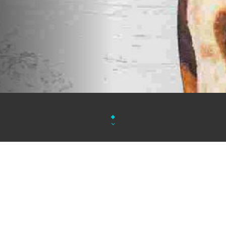
Restaurant italien convivial proposant des pizzas a
desserts maison, le tout sans