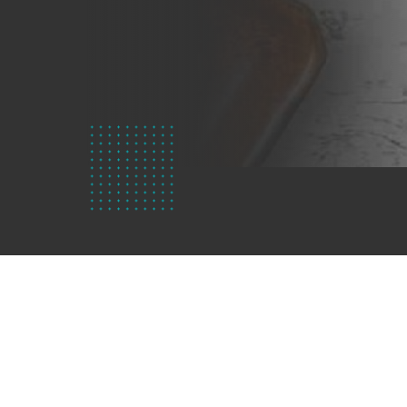
Kdo
jsme?