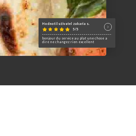
Hodnotil uživatel zakaria s.
5/5
bonjour du service au plat une chose a
dire ne changez rien excellent
rtisanales, pâtes fraîches et
 alcool.