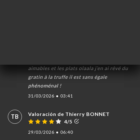
Valoración de Oumou Traoré
OT
5/5
06/04/2026
•
07:36
Valoración de Soumeya Zaouche
SZ
5/5
Le service est impeccable les serveurs très
aimables et les plats olaala j’en ai rêvé du
gratin à la truffe il est sans égale
phénoménal !
31/03/2026
•
03:41
Valoración de Thierry BONNET
TB
4/5
29/03/2026
•
06:40