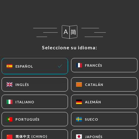
ES
MENÚ
Seleccione su idioma:
Seleccione su idioma:
/
INICIO
RESEÑAS
FRANCÉS
FRANCÉS
ESPAÑOL
ESPAÑOL
Reseñas
INGLÉS
INGLÉS
CATALÁN
CATALÁN
ITALIANO
ITALIANO
ALEMÁN
ALEMÁN
20 Reseñas sobre Uniiti
4.7 / 5
PORTUGUÉS
PORTUGUÉS
SUECO
SUECO
Marinella
简体中文 (CHINO)
简体中文 (CHINO)
JAPONÉS
JAPONÉS