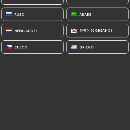
RUSO
RUSO
ÁRABE
ÁRABE
Valoración de C. Demnati
CD
5/5
한국어 (COREANO)
한국어 (COREANO)
NEERLANDÉS
NEERLANDÉS
Good vibe that matches the good food
22/04/2026
•
06:41
CHECO
CHECO
GRIEGO
GRIEGO
Valoración de Isabelle LECOMTE
IL
5/5
Personnel très chaleureux, très bien placé
et bon rapport qualité prix
16/04/2026
•
06:23
Valoración de EMMANUELLE
EW
WOODWARD
5/5