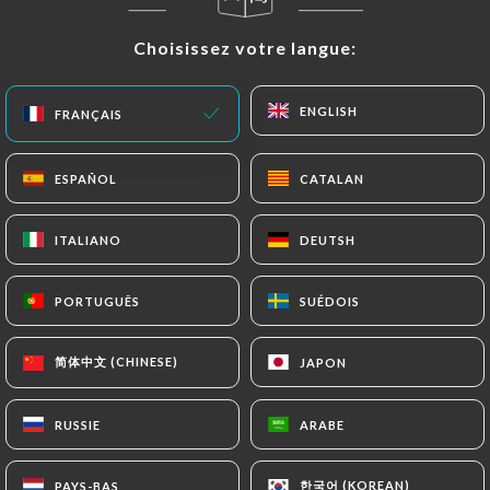
FR
MENU
Choisissez votre langue:
Choisissez votre langue:
ENGLISH
ENGLISH
FRANÇAIS
FRANÇAIS
ESPAÑOL
ESPAÑOL
CATALAN
CATALAN
/
ACCUEIL
CONTACT
ITALIANO
ITALIANO
DEUTSH
DEUTSH
Contact
PORTUGUÊS
PORTUGUÊS
SUÉDOIS
SUÉDOIS
简体中文 (CHINESE)
简体中文 (CHINESE)
JAPON
JAPON
RUSSIE
RUSSIE
ARABE
ARABE
Les Têtes Brûlées (Sans
한국어 (KOREAN)
한국어 (KOREAN)
PAYS-BAS
PAYS-BAS