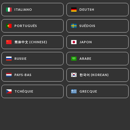
ITALIANO
ITALIANO
DEUTSH
DEUTSH
PORTUGUÊS
PORTUGUÊS
SUÉDOIS
SUÉDOIS
简体中文 (CHINESE)
简体中文 (CHINESE)
JAPON
JAPON
RUSSIE
RUSSIE
ARABE
ARABE
한국어 (KOREAN)
한국어 (KOREAN)
PAYS-BAS
PAYS-BAS
TCHÉQUIE
TCHÉQUIE
GRECQUE
GRECQUE