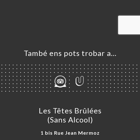
ICI
RVAR
ERIA
ENYES
RTA
També ens pots trobar a…
ACTAR
Les Têtes Brûlées
(Sans Alcool)
1 bis Rue Jean Mermoz