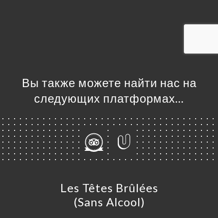
Я
ЦА
ИРОВАТЬ
ЕРЕЯ
ЫВЫ
НЮ
Вы также можете найти нас на
ЬСЯ С
следующих платформах…
Les Têtes Brûlées
(Sans Alcool)