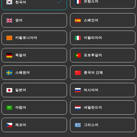
프랑스어
프랑스어
한국어
한국어
영어
영어
스페인어
스페인어
카탈로니아어
카탈로니아어
이탈리아어
이탈리아어
독일어
독일어
포르투갈어
포르투갈어
20 리뷰
스웨덴어
스웨덴어
중국어 간체
중국어 간체
RESTAURANT ITALIEN
1 Bis Rue Jean Mermoz
일본어
일본어
러시아어
러시아어
75008 Paris France
아랍어
아랍어
네덜란드어
네덜란드어
체코어
체코어
그리스어
그리스어
소개