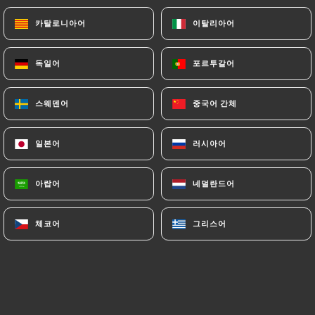
Crème de ricotta, fior di latte, gorgonzola,
카탈로니아어
카탈로니아어
이탈리아어
이탈리아어
taleggio, parmesan, feuilles de basilic
18.00€
독일어
독일어
포르투갈어
포르투갈어
Cocorico
Crème indian mystery, fior di latte, émincé de
스웨덴어
스웨덴어
중국어 간체
중국어 간체
poulet, poivrons, olives ,feuilles de basilic
18.00€
일본어
일본어
러시아어
러시아어
Campione
아랍어
아랍어
네덜란드어
네덜란드어
Sauce tomate, fior di latte, viande hachée,
champignons de Paris, poivrons,olives , feuilles de
체코어
체코어
그리스어
그리스어
basilic
19.00€
Salmonezza*
Crème de ricotta, fior di latte, saumon fumé,