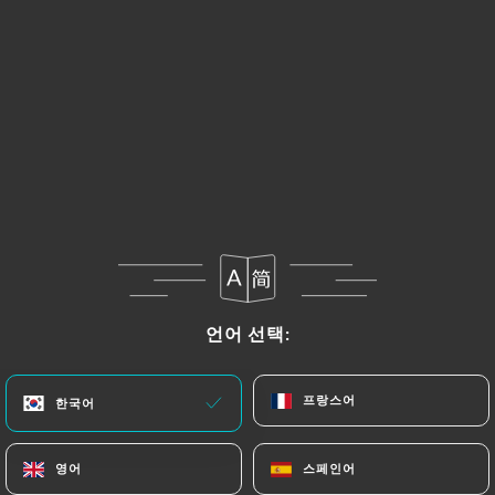
Napoli
Sauce tomate, fior di latte, anchois, câpres, olives
et feuilles de basilic
17.00€
Tata Régine
Sauce tomate, fior di latte, jambon de dinde,
champignons de Paris, feuilles de basilic
18.00€
Pesto
언어 선택:
언어 선택:
Crème de pesto, fior di latte, thon, olives,
gorgonzola, taleggio, parmesan, feuilles de basilic
프랑스어
프랑스어
한국어
한국어
18.00€
영어
영어
스페인어
스페인어
Mozzar’est là (et ses potes aussi)