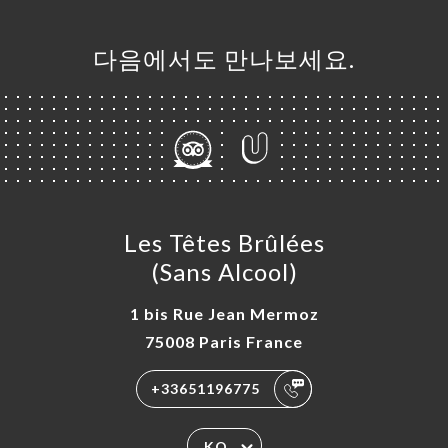
다음에서도 만나보세요.
Les Têtes Brûlées
(Sans Alcool)
1 bis Rue Jean Mermoz
75008 Paris France
+33651196775
KO