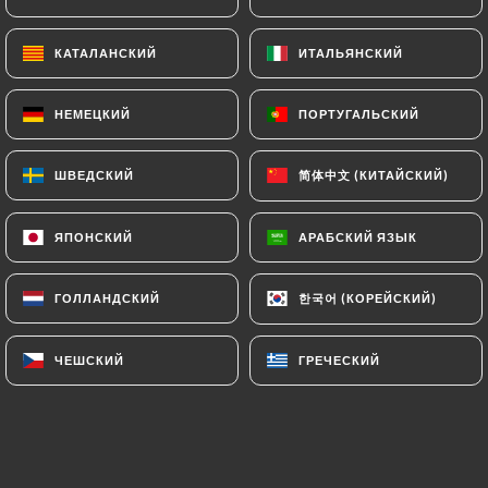
Crème de ricotta, fior di latte, gorgonzola,
taleggio, parmesan, feuilles de basilic
КАТАЛАНСКИЙ
КАТАЛАНСКИЙ
ИТАЛЬЯНСКИЙ
ИТАЛЬЯНСКИЙ
18.00€
НЕМЕЦКИЙ
НЕМЕЦКИЙ
ПОРТУГАЛЬСКИЙ
ПОРТУГАЛЬСКИЙ
Cocorico
Crème indian mystery, fior di latte, émincé de
简体中文 (КИТАЙСКИЙ)
简体中文 (КИТАЙСКИЙ)
ШВЕДСКИЙ
ШВЕДСКИЙ
poulet, poivrons, olives ,feuilles de basilic
18.00€
ЯПОНСКИЙ
ЯПОНСКИЙ
АРАБСКИЙ ЯЗЫК
АРАБСКИЙ ЯЗЫК
Campione
한국어 (КОРЕЙСКИЙ)
한국어 (КОРЕЙСКИЙ)
ГОЛЛАНДСКИЙ
ГОЛЛАНДСКИЙ
Sauce tomate, fior di latte, viande hachée,
champignons de Paris, poivrons,olives , feuilles de
basilic
ЧЕШСКИЙ
ЧЕШСКИЙ
ГРЕЧЕСКИЙ
ГРЕЧЕСКИЙ
19.00€
Salmonezza*
Crème de ricotta, fior di latte, saumon fumé,